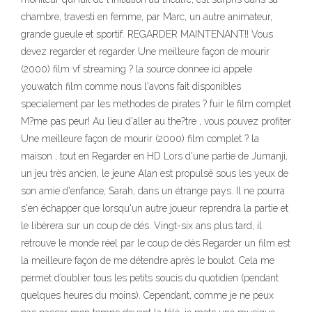
chambre, travesti en femme, par Marc, un autre animateur,
grande gueule et sportif. REGARDER MAINTENANT!! Vous
devez regarder et regarder Une meilleure façon de mourir
(2000) film vf streaming ? la source donnee ici appele
youwatch film comme nous l'avons fait disponibles
specialement par les methodes de pirates ? fuir le film complet
M?me pas peur! Au lieu d'aller au the?tre , vous pouvez profiter
Une meilleure façon de mourir (2000) film complet ? la
maison , tout en Regarder en HD Lors d'une partie de Jumanji,
un jeu très ancien, le jeune Alan est propulsé sous les yeux de
son amie d'enfance, Sarah, dans un étrange pays. Il ne pourra
s'en échapper que lorsqu'un autre joueur reprendra la partie et
le libèrera sur un coup de dés. Vingt-six ans plus tard, il
retrouve le monde réel par le coup de dés Regarder un film est
la meilleure façon de me détendre après le boulot. Cela me
permet d’oublier tous les petits soucis du quotidien (pendant
quelques heures du moins). Cependant, comme je ne peux